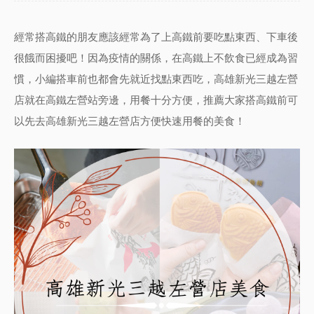
經常搭高鐵的朋友應該經常為了上高鐵前要吃點東西、下車後
很餓而困擾吧！因為疫情的關係，在高鐵上不飲食已經成為習
慣，小編搭車前也都會先就近找點東西吃，高雄新光三越左營
店就在高鐵左營站旁邊，用餐十分方便，推薦大家搭高鐵前可
以先去高雄新光三越左營店方便快速用餐的美食！