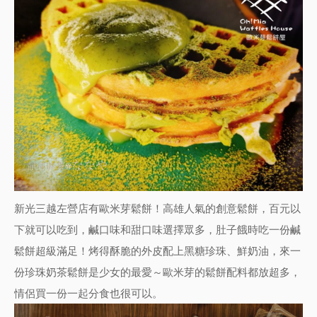
新光三越左營店有歐米芽鬆餅！高雄人氣的創意鬆餅，百元以
下就可以吃到，鹹口味和甜口味選擇眾多，肚子餓時吃一份鹹
鬆餅超級滿足！烤得酥脆的外皮配上黑糖珍珠、鮮奶油，來一
份珍珠奶茶鬆餅是少女的最愛～歐米芽的鬆餅配料都放超多，
情侶買一份一起分食也很可以。