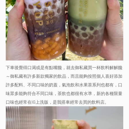
下車後覺得口渴或是有點嘴饞，就去御私藏買一杯飲料解解饞
～御私藏有許多新款獨家的飲品，而且能夠按照個人喜好添加
許多配料、不同口味的奶蓋，氣泡飲和水果茶系列也都有，口
味眾多能夠符合不同口味，茶飲也都很有水準，新的各種限量
口味也經常在IG上洗版，是我搭車經常去買的飲料店。