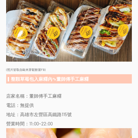
(照片皆取自歐米芽鬆餅屋FB)
▎整顆草莓包入麻糬內∿董師傅手工麻糬
店家名稱：董師傅手工麻糬
電話：無提供
地址：高雄市左營區高鐵路115號
營業時間：11:00~22:00