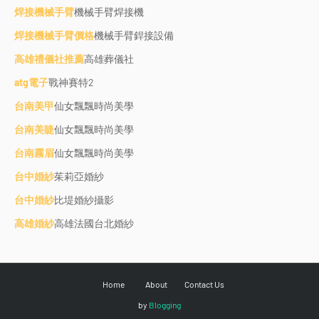
焊接機械手臂
機械手臂焊接機
焊接機械手臂價格
機械手臂銲接設備
高雄禮儀社推薦
高雄葬儀社
atg電子
戰神賽特2
台南美甲
仙女飄飄時尚美學
台南美睫
仙女飄飄時尚美學
台南霧眉
仙女飄飄時尚美學
台中婚紗
茱莉亞婚紗
台中婚紗
比堤婚紗攝影
高雄婚紗
高雄法國台北婚紗
Home
About
Contact Us
by
Blogging