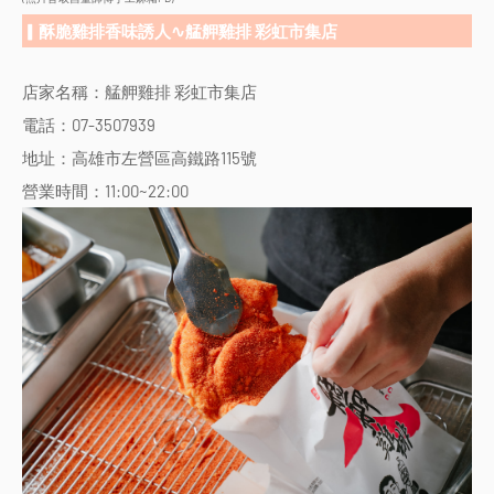
▎酥脆雞排香味誘人∿艋舺雞排 彩虹市集店
店家名稱：艋舺雞排 彩虹市集店
電話：07-3507939
地址：高雄市左營區高鐵路115號
營業時間：11:00~22:00