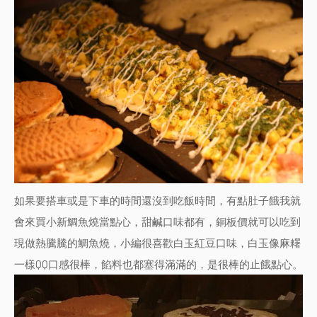
如果要搭車或是下車的時間還沒到吃飯時間，有點肚子餓我就
會來買小新鯛魚燒當點心，甜鹹口味都有，銅板價就可以吃到
現做熱騰騰的鯛魚燒，小編很喜歡白玉紅豆口味，白玉像麻糬
一樣QQ口感很棒，餡料也都塞得滿滿的，是很棒的止餓點心。