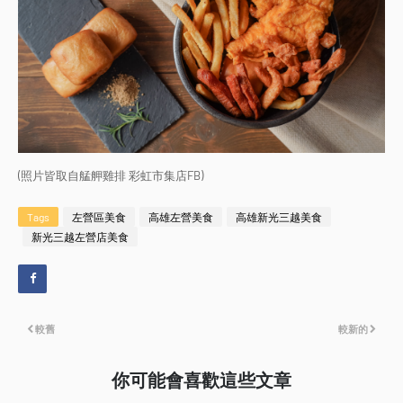
(照片皆取自
艋舺雞排 彩虹市集店
FB)
Tags
左營區美食
高雄左營美食
高雄新光三越美食
新光三越左營店美食
較舊
較新的
你可能會喜歡這些文章