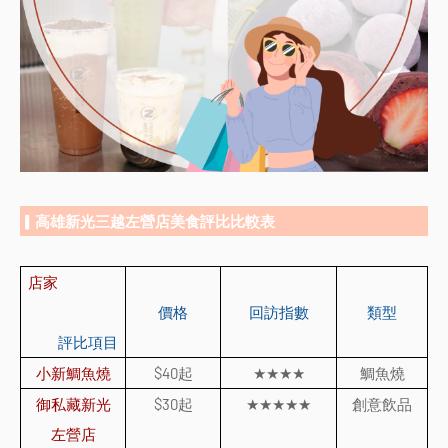
▎高雄新光三越左營店美食評比比較表
店家
價格
回訪指數
類型
評比項目
小新鯛魚燒
$40
起
★★★★
鯛魚燒
御私藏新光
$30
起
★★★★★
創意飲品
左營店