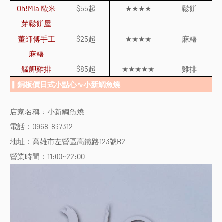
Oh!Mia
歐米
$55
起
★★★★
鬆餅
芽鬆餅屋
董師傅手工
$25
起
★★★★
麻糬
麻糬
艋舺雞排
$85
起
★★★★★
雞排
▎銅板價日式小點心∿小新鯛魚燒
店家名稱：小新鯛魚燒
電話：0968-867312
地址：高雄市左營區高鐵路123號B2
營業時間：11:00~22:00