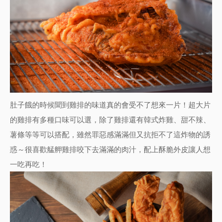
肚子餓的時候聞到雞排的味道真的會受不了想來一片！超大片
的雞排有多種口味可以選，除了雞排還有韓式炸雞、甜不辣、
薯條等等可以搭配，雖然罪惡感滿滿但又抗拒不了這炸物的誘
惑～很喜歡艋舺雞排咬下去滿滿的肉汁，配上酥脆外皮讓人想
一吃再吃！