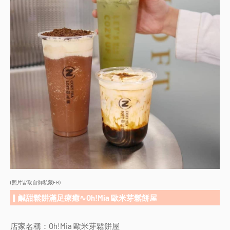
(照片皆取自御私藏FB)
▎鹹甜鬆餅滿足療癒∿Oh!Mia 歐米芽鬆餅屋
店家名稱：Oh!Mia 歐米芽鬆餅屋