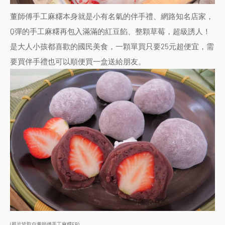
董師傅手工麻糬本身就是小有名氣的伴手禮、網路知名店家，
Q彈的手工麻糬再包入滿滿的紅豆餡、整顆草莓，超級誘人！
是大人小孩都喜歡的國民美食，一顆單買只要25元超便宜，需
要買伴手禮也可以順便買一盒送給朋友。
(照片皆取自董師傅手工麻糬FB)