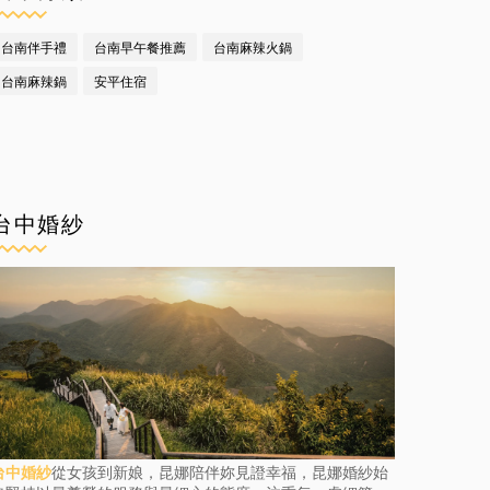
台南伴手禮
台南早午餐推薦
台南麻辣火鍋
台南麻辣鍋
安平住宿
台中婚紗
台中婚紗
從女孩到新娘，昆娜陪伴妳見證幸福，昆娜婚紗始