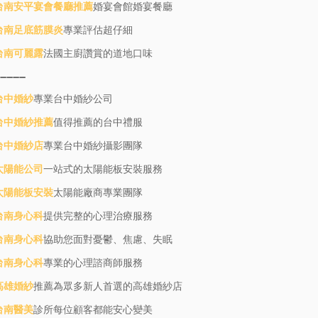
台南安平宴會餐廳推薦
婚宴會館婚宴餐廳
台南足底筋膜炎
專業評估超仔細
台南可麗露
法國主廚讚賞的道地口味
--------
台中婚紗
專業台中婚紗公司
台中婚紗推薦
值得推薦的台中禮服
台中婚紗店
專業台中婚紗攝影團隊
太陽能公司
一站式的太陽能板安裝服務
太陽能板安裝
太陽能廠商專業團隊
台南身心科
提供完整的心理治療服務
台南身心科
協助您面對憂鬱、焦慮、失眠
台南身心科
專業的心理諮商師服務
高雄婚紗
推薦為眾多新人首選的高雄婚紗店
台南醫美
診所每位顧客都能安心變美