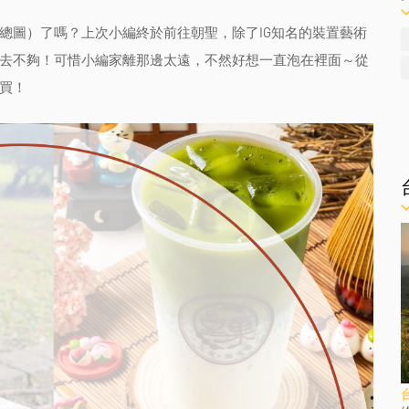
總圖）了嗎？上次小編終於前往朝聖，除了IG知名的裝置藝術
去不夠！可惜小編家離那邊太遠，不然好想一直泡在裡面～從
買！