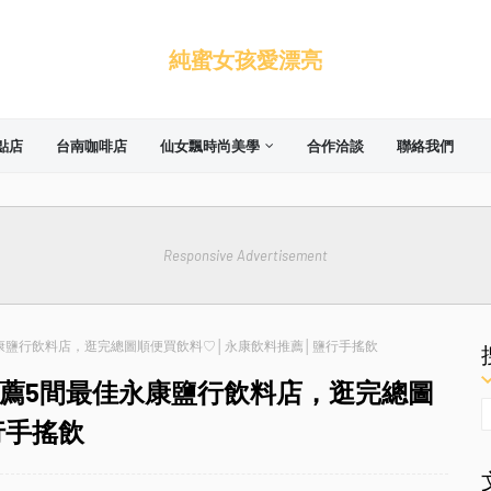
純蜜女孩愛漂亮
點店
台南咖啡店
仙女飄時尚美學
合作洽談
聯絡我們
Responsive Advertisement
康鹽行飲料店，逛完總圖順便買飲料♡│永康飲料推薦│鹽行手搖飲
薦5間最佳永康鹽行飲料店，逛完總圖
行手搖飲