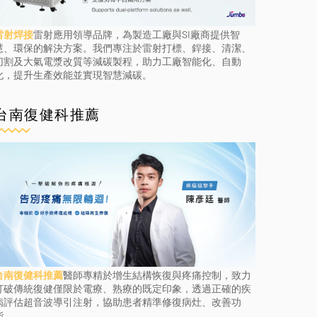
雷射焊接
雷射應用領導品牌，為製造工廠與SI廠商提供智
慧、環保的解決方案。我們專注於雷射打標、銲接、清潔、
切割及大氣電漿改質等減碳製程，助力工廠智能化、自動
化，提升生產效能並實現智慧減碳。
台南復健科推薦
台南復健科推薦
醫師專精於增生結構恢復與疼痛控制，致力
打破傳統復健僅限於電療、熟療的既定印象，透過正確的疾
病評估超音波導引注射，協助患者精準修復病灶、改善功
能。