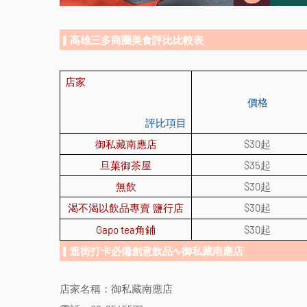
▎高雄三多商圈美食評比比較表
店家
價格
評比項目
御私藏南應店
$30
起
旦菓御茶屋
$35
起
無飲
$30
起
飲
$30
起
渴不渴以
品專賣 鹽行店
Gapo tea
角鋪
$30
起
▎逛街打卡必備創意飲品∿御私藏南應店
店家名稱：御私藏南應店