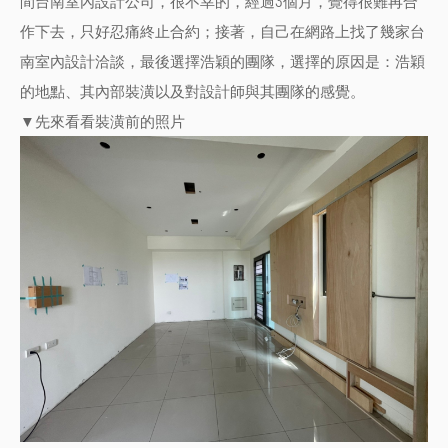
間
台南
室內設計公
司
，很不幸的，經過3個月，覺得很難再合
作下去，只好忍痛終止合約；接著，自己在網路上找了幾家
台
南室內設計
洽談，最後選擇浩穎的團隊，選擇的原因是：浩穎
的地點、其內部裝潢以及對設計師與其團隊的感覺。
▼先來看看裝潢前的照片