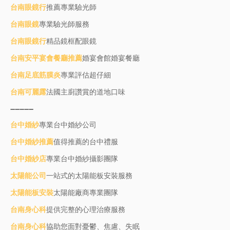
台南眼鏡行
推薦專業驗光師
台南眼鏡
專業驗光師服務
台南眼鏡行
精品鏡框配眼鏡
台南安平宴會餐廳推薦
婚宴會館婚宴餐廳
台南足底筋膜炎
專業評估超仔細
台南可麗露
法國主廚讚賞的道地口味
----------
台中婚紗
專業台中婚紗公司
台中婚紗推薦
值得推薦的台中禮服
台中婚紗店
專業台中婚紗攝影團隊
太陽能公司
一站式的太陽能板安裝服務
太陽能板安裝
太陽能廠商專業團隊
台南身心科
提供完整的心理治療服務
台南身心科
協助您面對憂鬱、焦慮、失眠