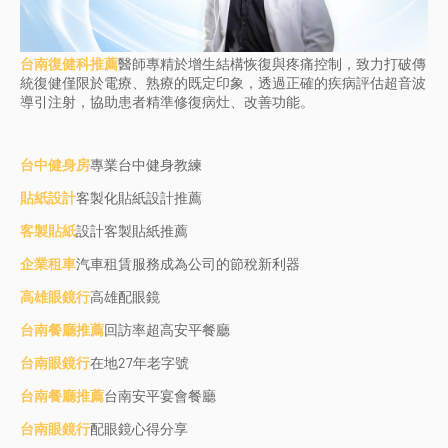
台南復健科推薦
醫師專精於增生結構恢復與疼痛控制，致力打破傳
統復健僅限於電療、熟療的既定印象，透過正確的疾病評估超音波
導引注射，協助患者精準修復病灶、改善功能。
台中健身房
專業台中健身教練
貼紙設計
客製化貼紙設計推薦
客製貼紙
設計客製貼紙推薦
企業租車
汽車租賃服務成為公司的節稅新利器
高雄眼鏡行
高雄配眼鏡
台南餐廳推薦
回訪率超高安平餐廳
台南眼鏡行
在地27年老字號
台南餐廳推薦
台南安平宴會餐廳
台南眼鏡行
配眼鏡心得分享