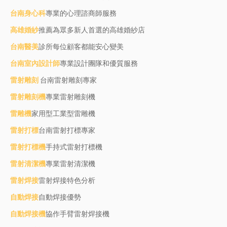
台南身心科
專業的心理諮商師服務
高雄婚紗
推薦為眾多新人首選的高雄婚紗店
台南醫美
診所每位顧客都能安心變美
台南室內設計師
專業設計團隊和優質服務
雷射雕刻
台南雷射雕刻專家
雷射雕刻機
專業雷射雕刻機
雷雕機
家用型工業型雷雕機
雷射打標
台南雷射打標專家
雷射打標機
手持式雷射打標機
雷射清潔機
專業雷射清潔機
雷射焊接
雷射焊接特色分析
自動焊接
自動焊接優勢
自動焊接機
協作手臂雷射焊接機