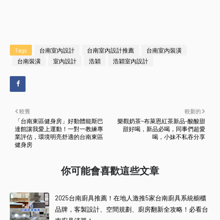
Tags
台南室內設計
台南室內設計推薦
台南室內裝潢
台南裝潢
室內設計
浩穎
浩穎室內設計
較舊
較新的
「台南東區健身房」好動體能斯巴
樂觀奶茶~布萊恩紅茶新品-酸酸甜
達館讓我愛上運動！一對一教練專
甜好喝，新品必喝，同事們超愛
業評估，環境明亮舒適的台南東區
喝，小妹不私吞分享
健身房
你可能會喜歡這些文章
2025台南廚具推薦！在地人激推5家台南廚具系統櫥櫃
品牌，客製設計、空間規劃、廚房翻新全攻略！必看台