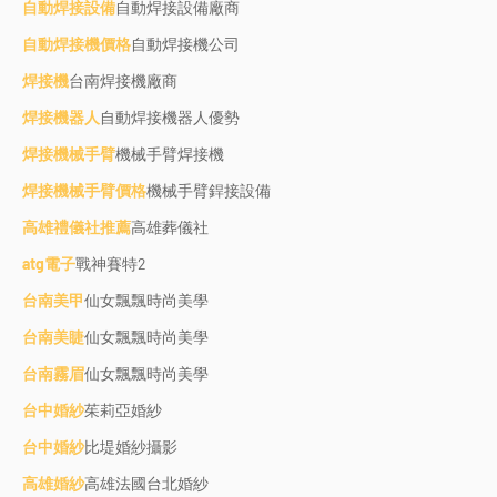
自動焊接設備
自動焊接設備廠商
自動焊接機價格
自動焊接機公司
焊接機
台南焊接機廠商
焊接機器人
自動焊接機器人優勢
焊接機械手臂
機械手臂焊接機
焊接機械手臂價格
機械手臂銲接設備
高雄禮儀社推薦
高雄葬儀社
atg電子
戰神賽特2
台南美甲
仙女飄飄時尚美學
台南美睫
仙女飄飄時尚美學
台南霧眉
仙女飄飄時尚美學
台中婚紗
茱莉亞婚紗
台中婚紗
比堤婚紗攝影
高雄婚紗
高雄法國台北婚紗