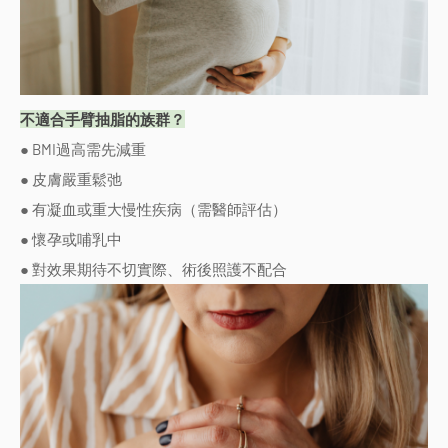
不適合手臂抽脂的族群？
● BMI過高需先減重
● 皮膚嚴重鬆弛
● 有凝血或重大慢性疾病（需醫師評估）
● 懷孕或哺乳中
● 對效果期待不切實際、術後照護不配合