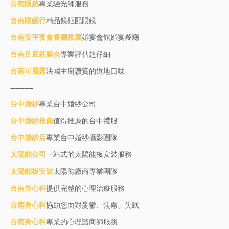
台南眼鏡
專業驗光師服務
台南眼鏡行
精品鏡框配眼鏡
台南安平宴會餐廳推薦
婚宴會館婚宴餐廳
台南足底筋膜炎
專業評估超仔細
台南可麗露
法國主廚讚賞的道地口味
----------
台中婚紗
專業台中婚紗公司
台中婚紗推薦
值得推薦的台中禮服
台中婚紗店
專業台中婚紗攝影團隊
太陽能公司
一站式的太陽能板安裝服務
太陽能板安裝
太陽能廠商專業團隊
台南身心科
提供完整的心理治療服務
台南身心科
協助您面對憂鬱、焦慮、失眠
台南身心科
專業的心理諮商師服務