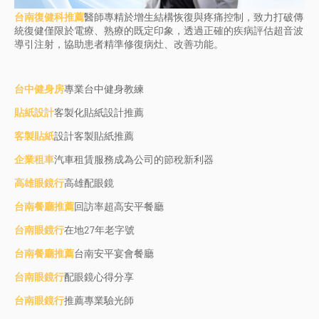
台南復健科推薦
醫師專精於增生結構恢復與疼痛控制，致力打破傳
統復健僅限於電療、熟療的既定印象，透過正確的疾病評估超音波
導引注射，協助患者精準修復病灶、改善功能。
台中健身房
專業台中健身教練
貼紙設計
客製化貼紙設計推薦
客製貼紙
設計客製貼紙推薦
企業租車
汽車租賃服務成為公司的節稅新利器
高雄眼鏡行
高雄配眼鏡
台南餐廳推薦
回訪率超高安平餐廳
台南眼鏡行
在地27年老字號
台南餐廳推薦
台南安平宴會餐廳
台南眼鏡行
配眼鏡心得分享
台南眼鏡行
推薦專業驗光師