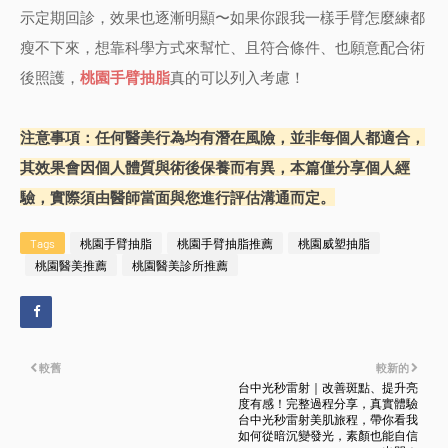
示定期回診，效果也逐漸明顯〜如果你跟我一樣手臂怎麼練都
瘦不下來，想靠科學方式來幫忙、且符合條件、也願意配合術
後照護，
桃園手臂抽脂
真的可以列入考慮！
注意事項：任何醫美行為均有潛在風險，並非每個人都適合，
其效果會因個人體質與術後保養而有異，本篇僅分享個人經
驗，實際須由醫師當面與您進行評估溝通而定。
Tags
桃園手臂抽脂
桃園手臂抽脂推薦
桃園威塑抽脂
桃園醫美推薦
桃園醫美診所推薦
較舊
較新的
台中光秒雷射｜改善斑點、提升亮
度有感！完整過程分享，真實體驗
台中光秒雷射美肌旅程，帶你看我
如何從暗沉變發光，素顏也能自信