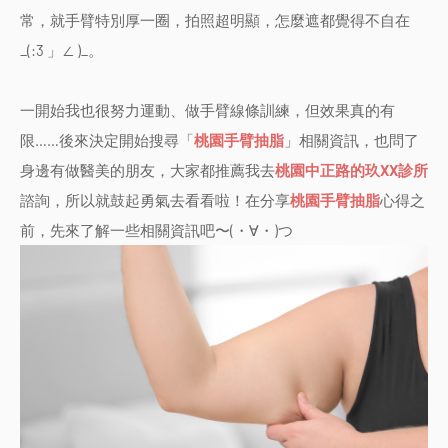
常，就手臂特別厚一圈，拍照超明顯，怎麼遮都覺得不自在
_(:3 」∠ )_。
一開始我也很努力運動、做手臂線條訓練，但效果真的有
限……後來決定開始搜尋「
桃園手臂抽脂
」相關資訊，也問了
身邊有做醫美的朋友，大家都推薦我去
桃園中正路的玖XX診所
諮詢，所以就鼓起勇氣去看看啦！在分享
桃園手臂抽脂
心得之
前，先來了解一些相關資訊吧〜(・∀・)つ