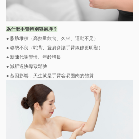
為什麼手臂特別容易胖
？
● 脂肪堆積（高熱量飲食、久坐、運動不足）
● 姿勢不良（駝背、聳肩會讓手臂線條更明顯）
● 新陳代謝變慢、年齡增長
● 減肥過快導致鬆弛
● 基因影響，天生就是手臂容易囤肉的體質