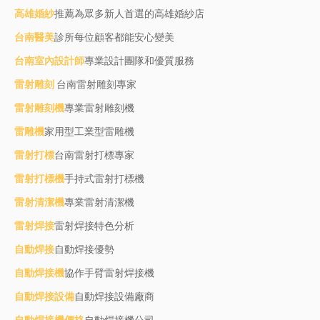
高雄婚紗
推薦為眾多新人首選的高雄婚紗店
台南醫美
診所每位顧客都能安心變美
台南室內設計師
專業設計團隊和優質服務
雷射雕刻
台南雷射雕刻專家
雷射雕刻機
專業雷射雕刻機
雷雕機
家用型工業型雷雕機
雷射打標
台南雷射打標專家
雷射打標機
手持式雷射打標機
雷射清潔機
專業雷射清潔機
雷射焊接
雷射焊接特色分析
自動焊接
自動焊接優勢
自動焊接機
協作手臂雷射焊接機
自動焊接設備
自動焊接設備廠商
自動焊接機價格
自動焊接機公司