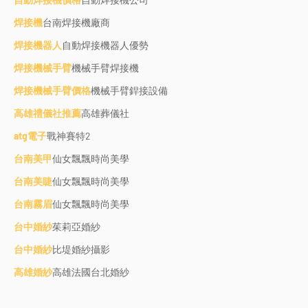
焊接機
台南焊接機廠商
焊接機器人
自動焊接機器人優勢
焊接機械手臂
機械手臂焊接機
焊接機械手臂價格
機械手臂銲接設備
高雄禮儀社推薦
高雄葬儀社
atg電子
戰神賽特2
台南美甲
仙女飄飄時尚美學
台南美睫
仙女飄飄時尚美學
台南霧眉
仙女飄飄時尚美學
台中婚紗
茱莉亞婚紗
台中婚紗
比堤婚紗攝影
高雄婚紗
高雄法國台北婚紗