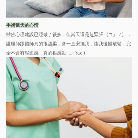
手術當天的心情
雖然心理建設已經做了很多，但當天還是超緊張_:(´□`」 ∠):_，
護理師跟醫師真的很溫柔，會一直安撫我，讓我慢慢放鬆，完
全不會有壓迫感，真的很感動……(´;ω;`)