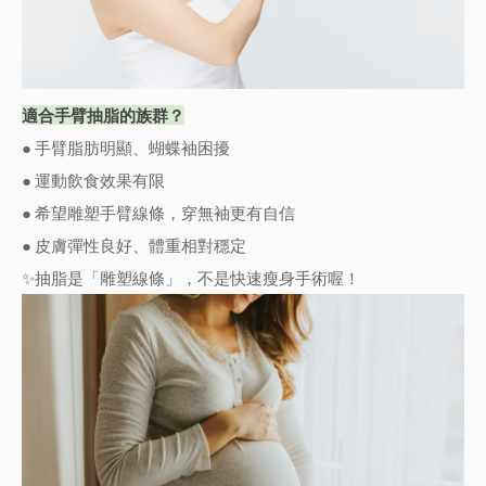
適合手臂抽脂的族群？
● 手臂脂肪明顯、蝴蝶袖困擾
● 運動飲食效果有限
● 希望雕塑手臂線條，穿無袖更有自信
● 皮膚彈性良好、體重相對穩定
✨抽脂是「雕塑線條」，不是快速瘦身手術喔！