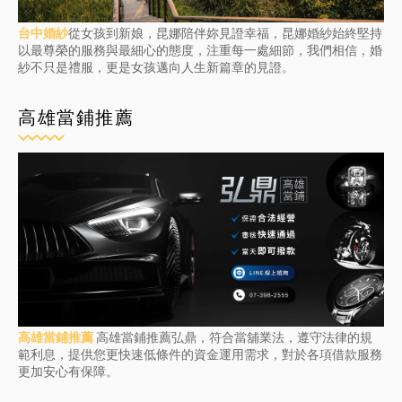
台中婚紗
從女孩到新娘，昆娜陪伴妳見證幸福，昆娜婚紗始終堅持
以最尊榮的服務與最細心的態度，注重每一處細節，我們相信，婚
紗不只是禮服，更是女孩邁向人生新篇章的見證。
高雄當鋪推薦
高雄當鋪推薦
高雄當鋪推薦弘鼎，符合當舖業法，遵守法律的規
範利息，提供您更快速低條件的資金運用需求，對於各項借款服務
更加安心有保障。