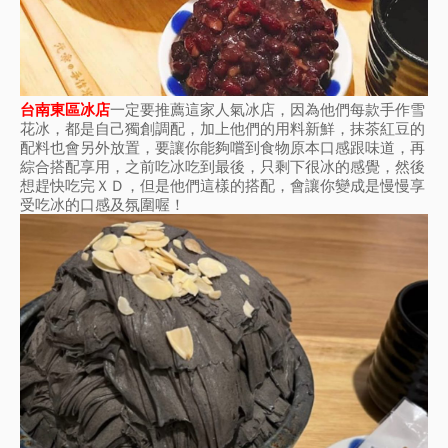
台南東區冰店
一定要推薦這家人氣冰店，因為他們每款手作雪
花冰，都是自己獨創調配，加上他們的用料新鮮，抹茶紅豆的
配料也會另外放置，要讓你能夠嚐到食物原本口感跟味道，再
綜合搭配享用，之前吃冰吃到最後，只剩下很冰的感覺，然後
想趕快吃完ＸＤ，但是他們這樣的搭配，會讓你變成是慢慢享
受吃冰的口感及氛圍喔！