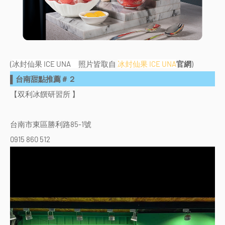
(
冰封仙果 ICE UNA
照片皆取自
冰封仙果 ICE UNA
官網
)
▌台南甜點推薦＃２
【双利冰饌研習所 】
台南市東區勝利路85-1號
0915 860 512