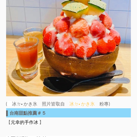
(
冰ㄉ• かき氷 照片皆取自
冰ㄉ• かき氷
粉專)
▌台南甜點推薦＃５
【
元幸的手作冰
】