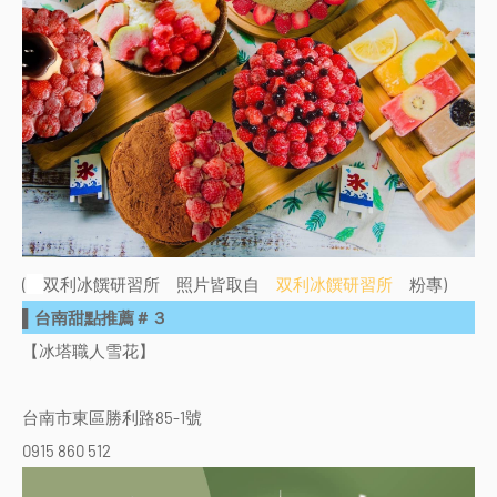
(
双利冰饌研習所 照片皆取自
双利冰饌研習所
粉專)
▌台南甜點推薦＃３
【冰塔職人雪花】
台南市東區勝利路85-1號
0915 860 512