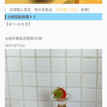
(
冰塔職人雪花 照片皆取自
冰塔職人雪花
粉專)
▌台南甜點推薦＃４
【冰ㄉ• かき氷】
台南市東區崇善路155號
0974 027 042