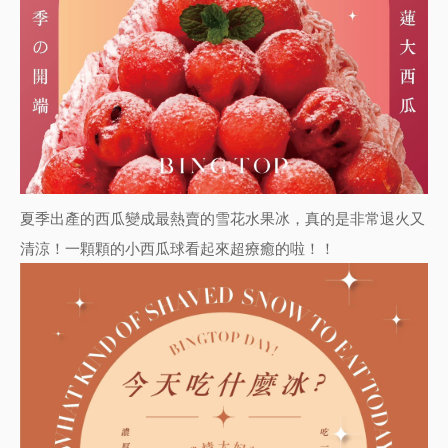
夏季出產的西瓜變成最熱賣的雪花水果冰，真的是非常退火又
清涼！一顆顆的小西瓜球看起來超療癒的啦！！