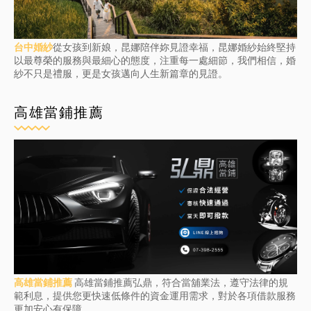
台中婚紗
從女孩到新娘，昆娜陪伴妳見證幸福，昆娜婚紗始終堅持
以最尊榮的服務與最細心的態度，注重每一處細節，我們相信，婚
紗不只是禮服，更是女孩邁向人生新篇章的見證。
高雄當鋪推薦
Home
About
Contact Us
高雄當鋪推薦
高雄當鋪推薦弘鼎，符合當舖業法，遵守法律的規
by
Blogging
範利息，提供您更快速低條件的資金運用需求，對於各項借款服務
更加安心有保障。