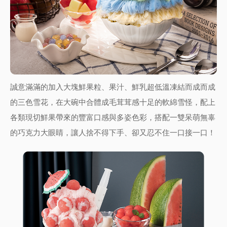
誠意滿滿的加入大塊鮮果粒、果汁、鮮乳超低溫凍結而成而成
的三色雪花，在大碗中合體成毛茸茸感十足的軟綿雪怪，配上
各類現切鮮果帶來的豐富口感與多姿色彩，搭配一雙呆萌無辜
的巧克力大眼睛，讓人捨不得下手、卻又忍不住一口接一口！