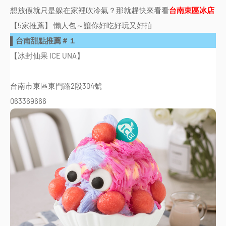
想放假就只是躲在家裡吹冷氣？那就趕快來看看
台南東區冰店
【5家推薦】 懶人包～讓你好吃好玩又好拍
▌台南甜點推薦＃１
【冰封仙果 ICE UNA】
台南市東區東門路2段304號
063369666