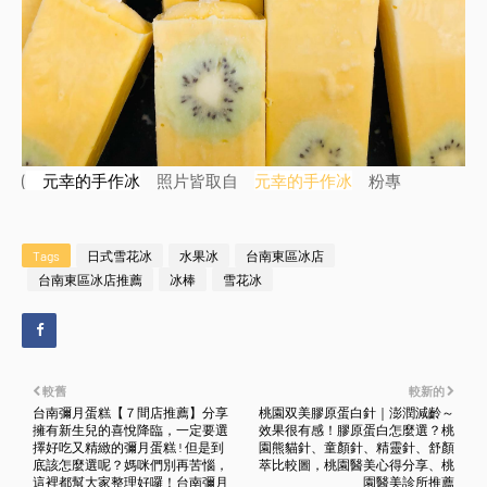
(
元幸的手作冰
照片皆取自
元幸的手作冰
粉專
Tags
日式雪花冰
水果冰
台南東區冰店
台南東區冰店推薦
冰棒
雪花冰
較舊
較新的
台南彌月蛋糕【７間店推薦】分享
桃園双美膠原蛋白針｜澎潤減齡～
擁有新生兒的喜悅降臨，一定要選
效果很有感！膠原蛋白怎麼選？桃
擇好吃又精緻的彌月蛋糕 ! 但是到
園熊貓針、童顏針、精靈針、舒顏
底該怎麼選呢？媽咪們別再苦惱，
萃比較圖，桃園醫美心得分享、桃
這裡都幫大家整理好囉！台南彌月
園醫美診所推薦