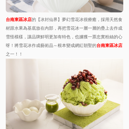
台南東區冰店
的【冰封仙界】夢幻雪花冰很療癒，採用天然食
材跟水果為基底放在內部，再把雪花冰一層一層的疊上去作成
雪怪模樣，讓品牌鮮明更加有特色，也擄獲一票忠實粉絲的心
呀！將雪花冰作成藝術品～根本變成
網紅朝聖的
台南東區冰店
之一！！