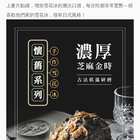
上麥片點綴，增加雪花冰的層次口感，每次吃都非常驚艷～很
喜歡他們家的雪花冰，很有日式風格！