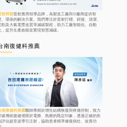
雷射焊接
雷射應用領導品牌，為製造工廠與SI廠商提供智
慧、環保的解決方案。我們專注於雷射打標、銲接、清潔、
切割及大氣電漿改質等減碳製程，助力工廠智能化、自動
化，提升生產效能並實現智慧減碳。
台南復健科推薦
台南復健科推薦
醫師專精於增生結構恢復與疼痛控制，致力
打破傳統復健僅限於電療、熟療的既定印象，透過正確的疾
病評估超音波導引注射，協助患者精準修復病灶、改善功
能。