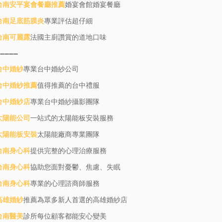
台南安平宴會餐廳推薦
婚宴會館婚宴餐廳
台南足底筋膜炎
專業評估超仔細
台南可麗露
法國主廚讚賞的道地口味
--------
台中婚紗
專業台中婚紗公司
台中婚紗推薦
值得推薦的台中禮服
台中婚紗店
專業台中婚紗攝影團隊
太陽能公司
一站式的太陽能板安裝服務
太陽能板安裝
太陽能廠商專業團隊
台南身心科
提供完整的心理治療服務
台南身心科
協助您面對憂鬱、焦慮、失眠
台南身心科
專業的心理諮商師服務
高雄婚紗
推薦為眾多新人首選的高雄婚紗店
台南醫美
診所每位顧客都能安心變美