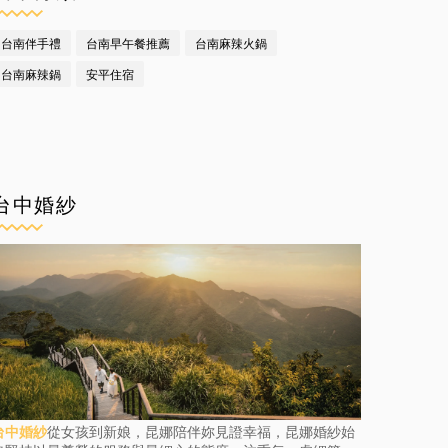
台南伴手禮
台南早午餐推薦
台南麻辣火鍋
台南麻辣鍋
安平住宿
台中婚紗
台中婚紗
從女孩到新娘，昆娜陪伴妳見證幸福，昆娜婚紗始