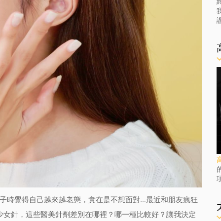
子時覺得自己越來越老態，實在是不想面對…最近和朋友瘋狂
少女針，這些醫美針劑差別在哪裡？哪一種比較好？讓我決定