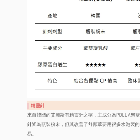
▌
精靈針
來自韓國的艾麗斯有精靈針之稱，主成分為PDLLA
針皆為瓶裝粉末，但其改善了舒顏萃要用很多水泡製的
易。