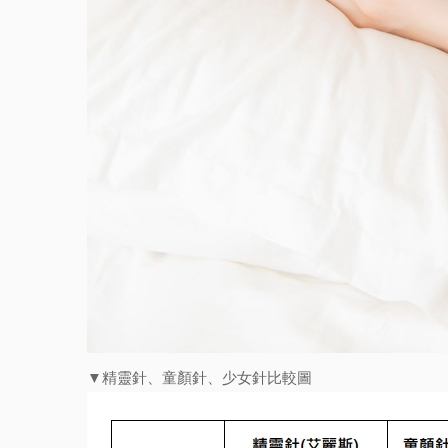
▼精靈針、童顏針、少女針比較圖