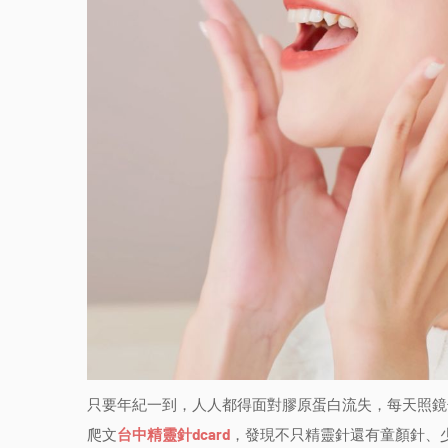
只要年紀一到，人人都得面對膠原蛋白流失，每天照鏡
爬文
台中精靈針dcard
，發現不只精靈針還有童顏針、