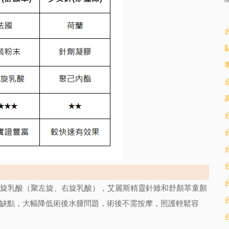
聚雙旋乳酸（聚左旋、右旋乳酸），艾麗斯精靈針雖和舒顏萃童顏
缺點，大幅降低術後水腫問題，術後不需按摩，照護輕鬆容