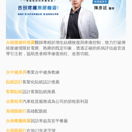
台南復健科推薦
醫師專精於增生結構恢復與疼痛控制，致力打破傳
統復健僅限於電療、熟療的既定印象，透過正確的疾病評估超音波
導引注射，協助患者精準修復病灶、改善功能。
台中健身房
專業台中健身教練
貼紙設計
客製化貼紙設計推薦
客製貼紙
設計客製貼紙推薦
企業租車
汽車租賃服務成為公司的節稅新利器
高雄眼鏡行
高雄配眼鏡
台南餐廳推薦
回訪率超高安平餐廳
台南眼鏡行
在地27年老字號