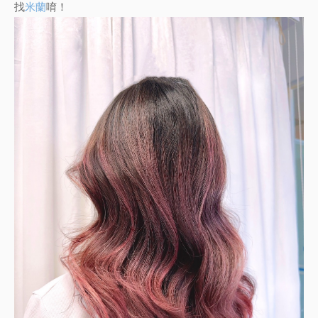
找
米蘭
唷！