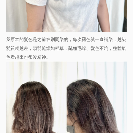
我原本的髮色是之前在別間染的，每次褪色就一直補染，越染
髮質就越差，頭髮乾燥如稻草，亂翹毛躁、髮色不均，整體氣
色看起來也很沒精神。