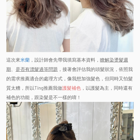
這次來
米蘭
，設計師會先帶我填寫基本資料，
瞭解染燙髮週
期
、
是否有漂髮過等問題
，接著會評估我的頭髮狀況，依照我
的需求推薦適合的處理方式，像我想加強髮色，但同時又怕髮
質太糟，所以Ting推薦我做
護髮補色
，以護髮為主，同時還有
補色的功能，跟染髮是不一樣的唷！