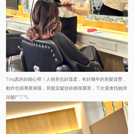
Ting真的好細心呀！人很美也好溫柔，有好幾年的美髮資歷，
動作也很專業俐落，剪髮染髮技術都很厲害，下次還會找她用
頭髮(*´▽`*)。