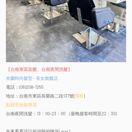
【台南東區染髮、台南夜間洗髮】
米蘭時尚髮型 - 長女旗艦店
電話：(06)208-1255
地址：台南市東區長榮路二段137號(
導航
)
點我至粉絲專頁
台南夜間洗髮：13：00-23：00 （最晚接客時間至22：30)
先來看看設計前頭髮的慘況( ×ω× )