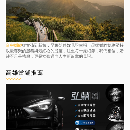
台中婚紗
從女孩到新娘，昆娜陪伴妳見證幸福，昆娜婚紗始終堅持
以最尊榮的服務與最細心的態度，注重每一處細節，我們相信，婚
紗不只是禮服，更是女孩邁向人生新篇章的見證。
高雄當鋪推薦