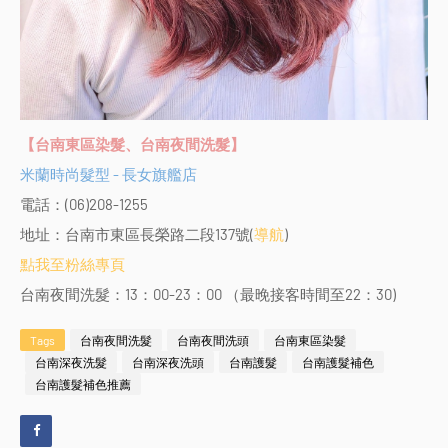
【台南東區染髮、台南夜間洗髮】
米蘭時尚髮型 - 長女旗艦店
電話：(06)208-1255
地址：台南市東區長榮路二段137號(
導航
)
點我至粉絲專頁
台南夜間洗髮：13：00-23：00 （最晚接客時間至22：30)
Tags
台南夜間洗髮
台南夜間洗頭
台南東區染髮
台南深夜洗髮
台南深夜洗頭
台南護髮
台南護髮補色
台南護髮補色推薦