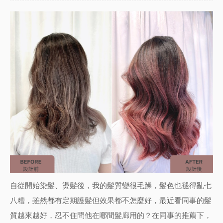
自從開始染髮、燙髮後，我的髮質變很毛躁，髮色也褪得亂七
八糟，雖然都有定期護髮但效果都不怎麼好，最近看同事的髮
質越來越好，忍不住問他在哪間髮廊用的？在同事的推薦下，