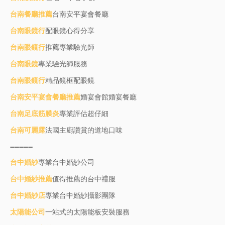
台南餐廳推薦
台南安平宴會餐廳
台南眼鏡行
配眼鏡心得分享
台南眼鏡行
推薦專業驗光師
台南眼鏡
專業驗光師服務
台南眼鏡行
精品鏡框配眼鏡
台南安平宴會餐廳推薦
婚宴會館婚宴餐廳
台南足底筋膜炎
專業評估超仔細
台南可麗露
法國主廚讚賞的道地口味
----------
台中婚紗
專業台中婚紗公司
台中婚紗推薦
值得推薦的台中禮服
台中婚紗店
專業台中婚紗攝影團隊
Home
About
Contact Us
太陽能公司
一站式的太陽能板安裝服務
by
Blogging