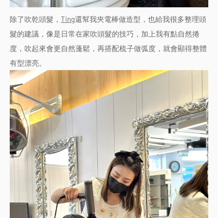
除了吹乾頭髮，
Ting
還幫我夾電棒做造型，也給我很多整理頭
髮的建議，像是日常在家吹頭髮的技巧，加上我有點自然捲
度，吹起來會更自然蓬鬆，再搭配梳子做弧度，就會顯得整體
有型漂亮。