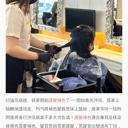
討論完成後，就要開始
護髮補色
了~一開始會先沖洗、接著上
隔離保護頭皮、均勻將補色髮膜塗抹上髮絲，接著等待一段時
間後再進行沖洗就差不多大功告成！
護髮補色
適合像我這樣染
後褪色需要補色、髮質受損需要護髮，黑髮冒出變成布丁頭，