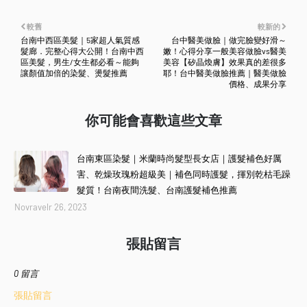
較舊
較新的
台南中西區美髮｜5家超人氣質感
台中醫美做臉｜做完臉變好滑～
髮廊．完整心得大公開！台南中西
嫩！心得分享一般美容做臉vs醫美
區美髮，男生/女生都必看～能夠
美容【矽晶煥膚】效果真的差很多
讓顏值加倍的染髮、燙髮推薦
耶！台中醫美做臉推薦｜醫美做臉
價格、成果分享
你可能會喜歡這些文章
台南東區染髮｜米蘭時尚髮型長女店｜護髮補色好厲
害、乾燥玫瑰粉超級美｜補色同時護髮，揮別乾枯毛躁
髮質！台南夜間洗髮、台南護髮補色推薦
Novravelr 26, 2023
張貼留言
0 留言
張貼留言