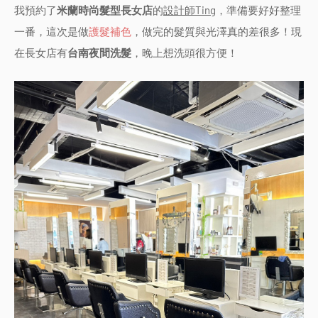
我預約了
米蘭時尚髮型長女店
的
設計師Ting
，準備要好好整理
一番，這次是做
護髮補色
，做完的髮質與光澤真的差很多！現
在長女店有
台南夜間洗髮
，晚上想洗頭很方便！