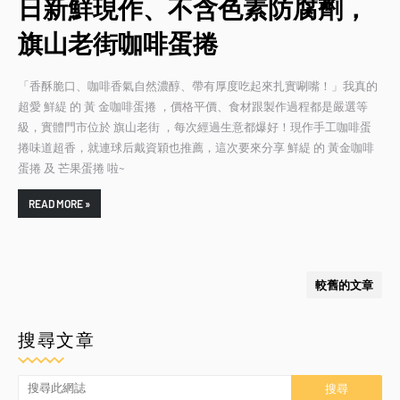
日新鮮現作、不含色素防腐劑，
旗山老街咖啡蛋捲
「香酥脆口、咖啡香氣自然濃醇、帶有厚度吃起來扎實唰嘴！」我真的
超愛 鮮緹 的 黃 金咖啡蛋捲 ，價格平價、食材跟製作過程都是嚴選等
級，實體門市位於 旗山老街 ，每次經過生意都爆好！現作手工咖啡蛋
捲味道超香，就連球后戴資穎也推薦，這次要來分享 鮮緹 的 黃金咖啡
蛋捲 及 芒果蛋捲 啦~
READ MORE »
較舊的文章
搜尋文章