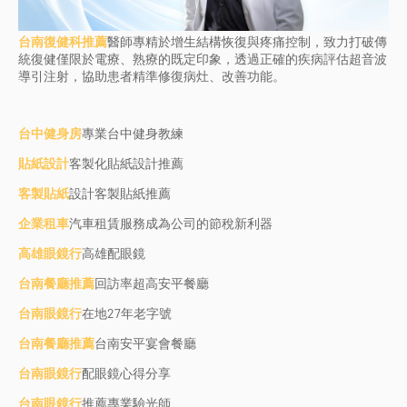
台南復健科推薦
醫師專精於增生結構恢復與疼痛控制，致力打破傳
統復健僅限於電療、熟療的既定印象，透過正確的疾病評估超音波
導引注射，協助患者精準修復病灶、改善功能。
台中健身房
專業台中健身教練
貼紙設計
客製化貼紙設計推薦
客製貼紙
設計客製貼紙推薦
企業租車
汽車租賃服務成為公司的節稅新利器
高雄眼鏡行
高雄配眼鏡
台南餐廳推薦
回訪率超高安平餐廳
台南眼鏡行
在地27年老字號
台南餐廳推薦
台南安平宴會餐廳
台南眼鏡行
配眼鏡心得分享
台南眼鏡行
推薦專業驗光師