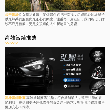
台中婚紗
從女孩到新娘，昆娜陪伴妳見證幸福，昆娜婚紗始終堅持
以最尊榮的服務與最細心的態度，注重每一處細節，我們相信，婚
紗不只是禮服，更是女孩邁向人生新篇章的見證。
高雄當鋪推薦
高雄當鋪推薦
高雄當鋪推薦弘鼎，符合當舖業法，遵守法律的規
範利息，提供您更快速低條件的資金運用需求，對於各項借款服務
更加安心有保障。