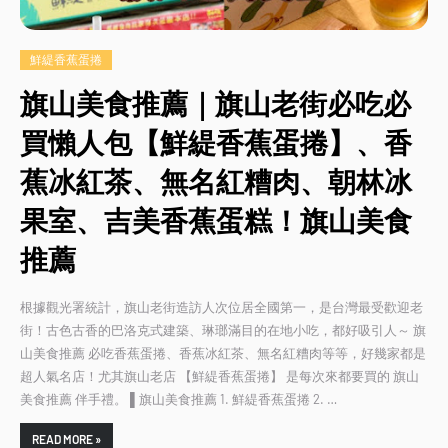
鮮緹香蕉蛋捲
旗山美食推薦｜旗山老街必吃必
買懶人包【鮮緹香蕉蛋捲】、香
蕉冰紅茶、無名紅糟肉、朝林冰
果室、吉美香蕉蛋糕！旗山美食
推薦
根據觀光署統計，旗山老街造訪人次位居全國第一，是台灣最受歡迎老
街！古色古香的巴洛克式建築、琳瑯滿目的在地小吃，都好吸引人～ 旗
山美食推薦 必吃香蕉蛋捲、香蕉冰紅茶、無名紅糟肉等等，好幾家都是
超人氣名店！尤其旗山老店 【鮮緹香蕉蛋捲】 是每次來都要買的 旗山
美食推薦 伴手禮。 ▌旗山美食推薦 1. 鮮緹香蕉蛋捲 2. …
READ MORE »