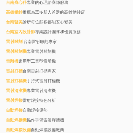
台南身心科
專業的心理諮商師服務
高雄婚紗
推薦為眾多新人首選的高雄婚紗店
台南醫美
診所每位顧客都能安心變美
台南室內設計師
專業設計團隊和優質服務
雷射雕刻
台南雷射雕刻專家
雷射雕刻機
專業雷射雕刻機
雷雕機
家用型工業型雷雕機
雷射打標
台南雷射打標專家
雷射打標機
手持式雷射打標機
雷射清潔機
專業雷射清潔機
雷射焊接
雷射焊接特色分析
自動焊接
自動焊接優勢
自動焊接機
協作手臂雷射焊接機
自動焊接設備
自動焊接設備廠商