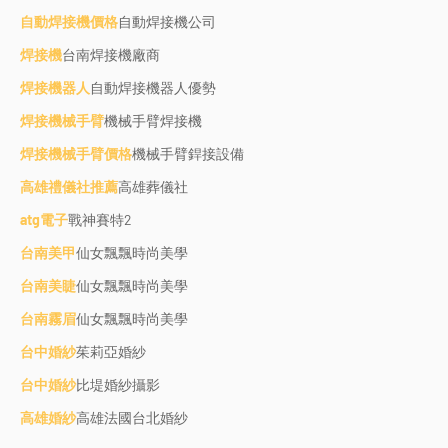
自動焊接機價格
自動焊接機公司
焊接機
台南焊接機廠商
焊接機器人
自動焊接機器人優勢
焊接機械手臂
機械手臂焊接機
焊接機械手臂價格
機械手臂銲接設備
高雄禮儀社推薦
高雄葬儀社
atg電子
戰神賽特2
台南美甲
仙女飄飄時尚美學
台南美睫
仙女飄飄時尚美學
台南霧眉
仙女飄飄時尚美學
台中婚紗
茱莉亞婚紗
台中婚紗
比堤婚紗攝影
高雄婚紗
高雄法國台北婚紗