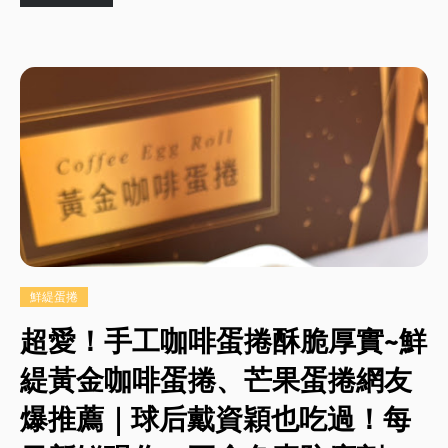
鮮緹蛋捲
超愛！手工咖啡蛋捲酥脆厚實~鮮
緹黃金咖啡蛋捲、芒果蛋捲網友
爆推薦｜球后戴資穎也吃過！每