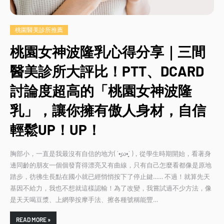
桃園醫美診所推薦
桃園女神波隆乳心得分享｜三間
醫美診所大評比！PTT、DCARD
討論度超高的「桃園女神波隆
乳」，讓你擁有傲人身材，自信
輕鬆UP！UP！
胸部小，一直是我最沒有自信的地方( ´•̥̥̥ω•̥̥̥` )，從學生時期開始，看著身
邊同齡的朋友一個個發育得漂亮又有曲線，只有自己怎麼看都像是原地
踏步，彷彿生長點在國小就已經悄悄按下了停止鍵…… 不過！就算先天
基因不給力，我也不想就這樣認輸！為了改變，我嘗試過不少方法，像
是天天喝豆漿、上網學按摩手法、擦各種號稱能豐…
READ MORE »