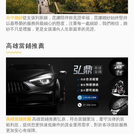
台中婚紗
從女孩到新娘，昆娜陪伴妳見證幸福，昆娜婚紗始終堅持
以最尊榮的服務與最細心的態度，注重每一處細節，我們相信，婚
紗不只是禮服，更是女孩邁向人生新篇章的見證。
高雄當鋪推薦
高雄當鋪推薦
高雄當鋪推薦弘鼎，符合當舖業法，遵守法律的規
範利息，提供您更快速低條件的資金運用需求，對於各項借款服務
更加安心有保障。