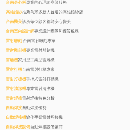
台南身心科
專業的心理諮商師服務
高雄婚紗
推薦為眾多新人首選的高雄婚紗店
台南醫美
診所每位顧客都能安心變美
台南室內設計師
專業設計團隊和優質服務
雷射雕刻
台南雷射雕刻專家
雷射雕刻機
專業雷射雕刻機
雷雕機
家用型工業型雷雕機
雷射打標
台南雷射打標專家
雷射打標機
手持式雷射打標機
雷射清潔機
專業雷射清潔機
雷射焊接
雷射焊接特色分析
自動焊接
自動焊接優勢
自動焊接機
協作手臂雷射焊接機
自動焊接設備
自動焊接設備廠商