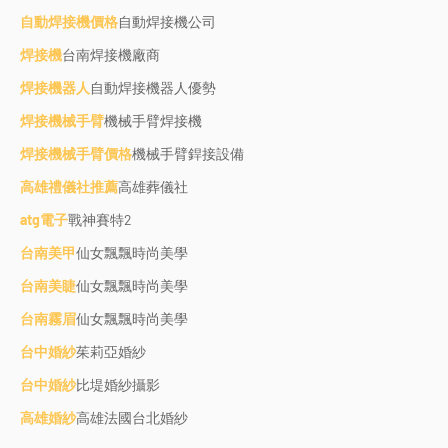
自動焊接機價格
自動焊接機公司
焊接機
台南焊接機廠商
焊接機器人
自動焊接機器人優勢
焊接機械手臂
機械手臂焊接機
焊接機械手臂價格
機械手臂銲接設備
高雄禮儀社推薦
高雄葬儀社
atg電子
戰神賽特2
台南美甲
仙女飄飄時尚美學
台南美睫
仙女飄飄時尚美學
台南霧眉
仙女飄飄時尚美學
台中婚紗
茱莉亞婚紗
台中婚紗
比堤婚紗攝影
高雄婚紗
高雄法國台北婚紗