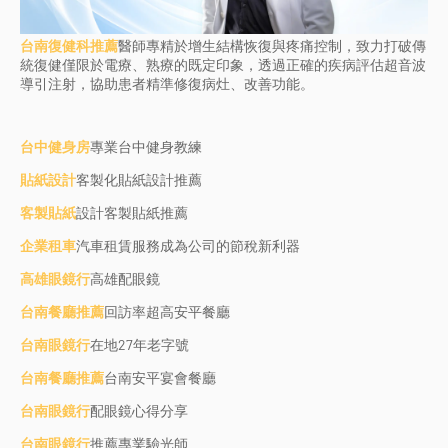
台南復健科推薦
醫師專精於增生結構恢復與疼痛控制，致力打破傳
統復健僅限於電療、熟療的既定印象，透過正確的疾病評估超音波
導引注射，協助患者精準修復病灶、改善功能。
台中健身房
專業台中健身教練
貼紙設計
客製化貼紙設計推薦
客製貼紙
設計客製貼紙推薦
企業租車
汽車租賃服務成為公司的節稅新利器
高雄眼鏡行
高雄配眼鏡
台南餐廳推薦
回訪率超高安平餐廳
台南眼鏡行
在地27年老字號
台南餐廳推薦
台南安平宴會餐廳
台南眼鏡行
配眼鏡心得分享
台南眼鏡行
推薦專業驗光師